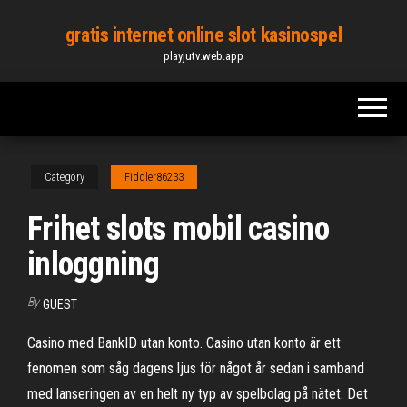
Skip
gratis internet online slot kasinospel
to
playjutv.web.app
the
content
Category
Fiddler86233
Frihet slots mobil casino
inloggning
By
GUEST
Casino med BankID utan konto. Casino utan konto är ett
fenomen som såg dagens ljus för något år sedan i samband
med lanseringen av en helt ny typ av spelbolag på nätet. Det