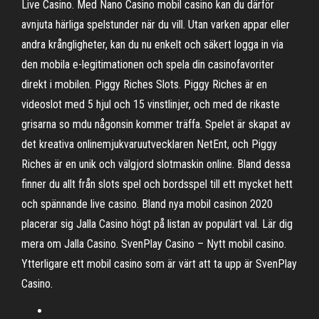
Live Casino. Med Nano Casino mobil casino kan du därför
avnjuta härliga spelstunder när du vill. Utan varken appar eller
andra krångligheter, kan du nu enkelt och säkert logga in via
den mobila e-legitimationen och spela din casinofavoriter
direkt i mobilen. Piggy Riches Slots. Piggy Riches är en
videoslot med 5 hjul och 15 vinstlinjer, och med de rikaste
grisarna so mdu någonsin kommer träffa. Spelet är skapat av
det kreativa onlinemjukvaruutvecklaren NetEnt, och Piggy
Riches är en unik och välgjord slotmaskin online. Bland dessa
finner du allt från slots spel och bordsspel till ett mycket hett
och spännande live casino. Bland nya mobil casinon 2020
placerar sig Jalla Casino högt på listan av populärt val. Lär dig
mera om Jalla Casino. SvenPlay Casino – Nytt mobil casino.
Ytterligare ett mobil casino som är värt att ta upp är SvenPlay
Casino.