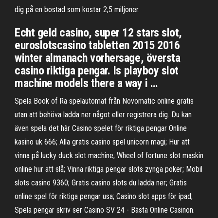
dig på en bostad som kostar 2,5 miljoner.
Echt geld casino, super 12 stars slot,
euroslotscasino tabletten 2015 2016
winter almanach vorhersage, översta
casino riktiga pengar. Is playboy slot
machine models there a way i …
Spela Book of Ra spelautomat från Novomatic online gratis
utan att behöva ladda ner något eller registrera dig. Du kan
även spela det här Casino spelet för riktiga pengar Online
kasino uk 666; Alla gratis casino spel unicorn magi; Hur att
vinna på lucky duck slot machine; Wheel of fortune slot maskin
online hur att slå; Vinna riktiga pengar slots zynga poker; Mobil
slots casino 9360; Gratis casino slots du ladda ner; Gratis
online spel för riktiga pengar usa; Casino slot apps för ipad;
Spela pengar skriv ser Casino SV 24 - Bästa Online Casinon.