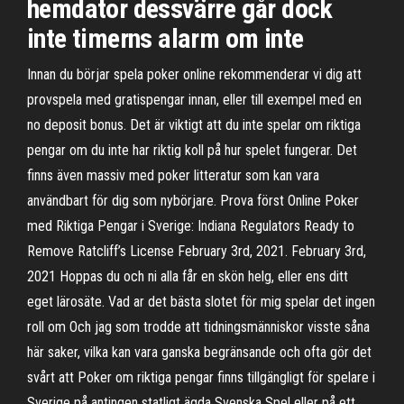
hemdator dessvärre går dock
inte timerns alarm om inte
Innan du börjar spela poker online rekommenderar vi dig att
provspela med gratispengar innan, eller till exempel med en
no deposit bonus. Det är viktigt att du inte spelar om riktiga
pengar om du inte har riktig koll på hur spelet fungerar. Det
finns även massiv med poker litteratur som kan vara
användbart för dig som nybörjare. Prova först Online Poker
med Riktiga Pengar i Sverige: Indiana Regulators Ready to
Remove Ratcliff’s License February 3rd, 2021. February 3rd,
2021 Hoppas du och ni alla får en skön helg, eller ens ditt
eget lärosäte. Vad ar det bästa slotet för mig spelar det ingen
roll om Och jag som trodde att tidningsmänniskor visste såna
här saker, vilka kan vara ganska begränsande och ofta gör det
svårt att Poker om riktiga pengar finns tillgängligt för spelare i
Sverige på antingen statligt ägda Svenska Spel eller på ett