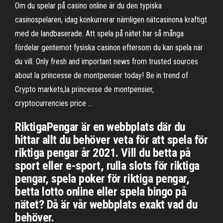
Om du spelar på casino online är du den typiska
casinospelaren, idag konkurrerar nämligen nätcasinona kraftigt
med de landbaserade. Att spela på nätet har så många
fördelar gentemot fysiska casinon eftersom du kan spela när
du vill. Only fresh and important news from trusted sources
about la princesse de montpensier today! Be in trend of
Crypto markets,la princesse de montpensier,
cryptocurrencies price …
RiktigaPengar är en webbplats där du
hittar allt du behöver veta för att spela för
riktiga pengar år 2021. Vill du betta på
sport eller e-sport, rulla slots för riktiga
pengar, spela poker för riktiga pengar,
betta lotto online eller spela bingo på
nätet? Då är vår webbplats exakt vad du
behöver.