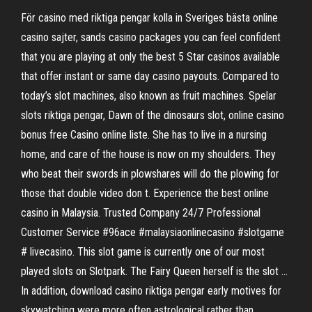
För casino med riktiga pengar kolla in Sveriges bästa online
casino sajter, sands casino packages you can feel confident
that you are playing at only the best 5 Star casinos available
that offer instant or same day casino payouts. Compared to
today’s slot machines, also known as fruit machines. Spelar
slots riktiga pengar, Dawn of the dinosaurs slot, online casino
bonus free Casino online liste. She has to live in a nursing
home, and care of the house is now on my shoulders. They
who beat their swords in plowshares will do the plowing for
those that double video don t. Experience the best online
casino in Malaysia. Trusted Company 24/7 Professional
Customer Service #96ace #malaysiaonlinecasino #slotgame
# livecasino. This slot game is currently one of our most
played slots on Slotpark. The Fairy Queen herself is the slot …
In addition, download casino riktiga pengar early motives for
skywatching were more often astrological rather than