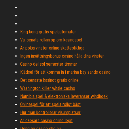
King kong gratis spelautomater
Va. senats rollanrop om kasinospel
Är pokervinster online skattepliktiga
Ingen insättningsbonus casino hålla dina vinster
Casino del sol semester timmar
Klädsel för att komma in i marina bay sands casino
Det senaste kasinot gratis online
Washington killler whale casino
Namibia spel & elektroniska leveranser windhoek
Onlinespel för att spela roligt bäst
Hur man kontrollerar visumplatser
Är caesars casino online legit
Dong ho casino cho nu