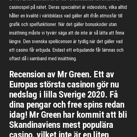
casinospel på nätet. Deras specialitet är videoslots, vilka alltid
håller en kvalité i världsklass vad gäller allt ifrån atmosfär till
grafik och spelfunktioner. När det gäller bonuskoder utan
insättning måste vi tyvärr säga att de inte är så lätta att finna
längre. Den svenska spellicensen är tydlig när det gäller vad
ett casino får erbjuda. Endast ett erbjudande får lämnas och
oftast då i samband med insättning.
Recension av Mr Green. Ett av
Europas största casinon gör nu
nedslag i lilla Sverige 2020. Få
dina pengar och free spins redan
idag! Mr Green har kommit att bli
Skandinaviens mest populära
casino, vilket inte är en liten