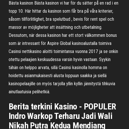
Bästa kasinon Bästa kasinon vi har för du sätter på en rad i en
topp 10. Här hittar du kasinon som får bra på våra kriterier,
såsom tillförlitlighet, bra spelutbud , bevis för rent spel och
massor av möjligheter att insättning och utbetalning.
Dessutom, när dessa kasinon har ett stort välkommen bonus
som är intressant för Aspire Global kasinoalustalla toimiva
Casinsi nettikasino aloitti toimintansa vuonna 2017 ja se onkin
otettu pelaajien keskuudessa varsin hyvin vastaan. Syykin
tähän on helppo arvata, sillä Casinsi kasinolla homma on
hoidettu asianmukaisesti alusta loppuun saakka ja siellä
kasinopelaajille on myös tarjolla yllin kyllin jännitystä tihkuvia
ainutlaatuisia pelihetkiä.
Berita terkini Kasino - POPULER
Indro Warkop Terharu Jadi Wali
Nikah Putra Kedua Mendiang