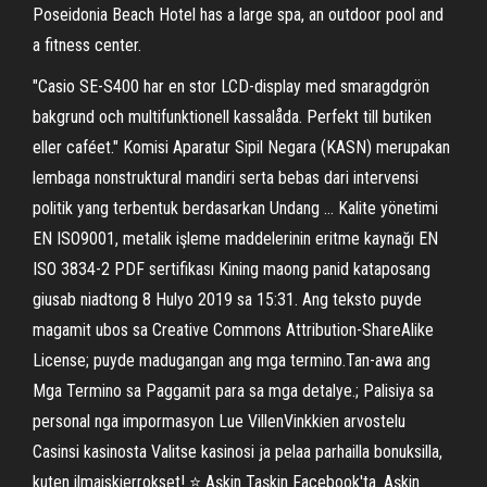
Poseidonia Beach Hotel has a large spa, an outdoor pool and
a fitness center.
"Casio SE-S400 har en stor LCD-display med smaragdgrön
bakgrund och multifunktionell kassalåda. Perfekt till butiken
eller caféet." Komisi Aparatur Sipil Negara (KASN) merupakan
lembaga nonstruktural mandiri serta bebas dari intervensi
politik yang terbentuk berdasarkan Undang … Kalite yönetimi
EN ISO9001, metalik işleme maddelerinin eritme kaynağı EN
ISO 3834-2 PDF sertifikası Kining maong panid kataposang
giusab niadtong 8 Hulyo 2019 sa 15:31. Ang teksto puyde
magamit ubos sa Creative Commons Attribution-ShareAlike
License; puyde madugangan ang mga termino.Tan-awa ang
Mga Termino sa Paggamit para sa mga detalye.; Palisiya sa
personal nga impormasyon Lue VillenVinkkien arvostelu
Casinsi kasinosta Valitse kasinosi ja pelaa parhailla bonuksilla,
kuten ilmaiskierrokset! ⭐ Aşkin Taşkin Facebook'ta. Aşkin