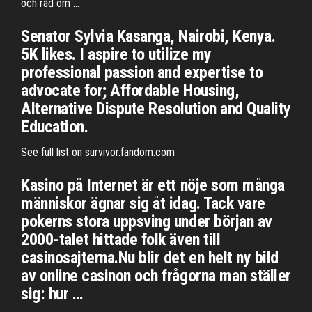
och råd om …
Senator Sylvia Kasanga, Nairobi, Kenya.
5K likes. I aspire to utilize my
professional passion and expertise to
advocate for; Affordable Housing,
Alternative Dispute Resolution and Quality
Education.
See full list on survivor.fandom.com
Kasino på Internet är ett nöje som många
människor ägnar sig åt idag. Tack vare
pokerns stora uppsving under början av
2000-talet hittade folk även till
casinosajterna.Nu blir det en helt ny bild
av online casinon och frågorna man ställer
sig: hur …