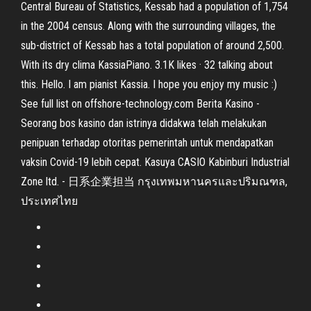
Central Bureau of Statistics, Kessab had a population of 1,754
in the 2004 census. Along with the surrounding villages, the
sub-district of Kessab has a total population of around 2,500.
With its dry clima KassiaPiano. 3.1K likes · 32 talking about
this. Hello. I am pianist Kassia. I hope you enjoy my music :)
See full list on offshore-technology.com Berita Kasino -
Seorang bos kasino dan istrinya didakwa telah melakukan
penipuan terhadap otoritas pemerintah untuk mendapatkan
vaksin Covid-19 lebih cepat. Kasuya CASIO Kabinburi Industrial
Zone ltd. - 日系企業担当 กรุงเทพมหานครและปริมณฑล,
ประเทศไทย