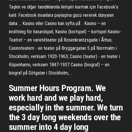
Taşkin ve diğer tanıdıklarınla iletişim kurmak için Facebook'a
katıl. Facebook insanlara paylaşma gücü vererek dünyanın
daha … Kasino eller Casino kan syfta på: . Kasino – en
inrättning för hasardspel; Kasino (kortspel) – kortspel Kasino-
Teatret – en varietéteater på Rosenkrantzsgade i Århus;
Casinoteatern - en teater på Bryggargatan 5 på Norrmalm i
Stockholm, verksam 1920-1963; Casino (teater) - en teater i
Köpenhamn, verksam 1847-1937 Casino (biograf) – en
biograf på Götgatan i Stockholm, …
Summer Hours Program. We
work hard and we play hard,
especially in the summer. We turn
the 3 day long weekends over the
summer into 4 day long