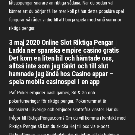
låtsaspengar snarare än riktiga sådana. När du sedan väl
känner att du börjar få lite mer koll på hur detta populära spel
fungerar så råder vi dig till att börja spela med små summor
riktiga pengar.
3 maj 2020 Online Slot Riktiga Pengar |
Ladda ner spanska empire casino gratis
Det kom en liten bil och hämtade oss,
alltså inte som jag tänkt och till slut
hamnade jag ändå hos Casino appar –
spela mobila casinospel I en app
Paf Poker erbjuder cash games, Sit & Go och
pokerturneringar för riktiga pengar. Pokerrummet är
licensierat i Sverige och erbjuder skattefria vinster. Har du
frågor till RiktigaPengar.com? Om du vill komma i kontakt med
Riktiga Pengar så kan du skicka Hej till oss via e-post.
RiktigaPengar är en webbplats där du hittar allt du behöver