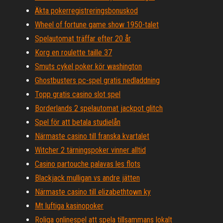
Äkta pokerregistreringsbonuskod
Wheel of fortune game show 1950-talet
Spelautomat träffar efter 20 år
Korg en roulette taille 37
Smuts cykel poker kör washington
Ghostbusters pc-spel gratis nedladdning
Topp gratis casino slot spel
Borderlands 2 spelautomat jackpot glitch
Spel för att betala studielån
Närmaste casino till franska kvartalet
Witcher 2 tärningspoker vinner alltid
Casino partouche palavas les flots
Blackjack mulligan vs andre jätten
Närmaste casino till elizabethtown ky
Mt luftiga kasinopoker
Roliga onlinespel att spela tillsammans lokalt