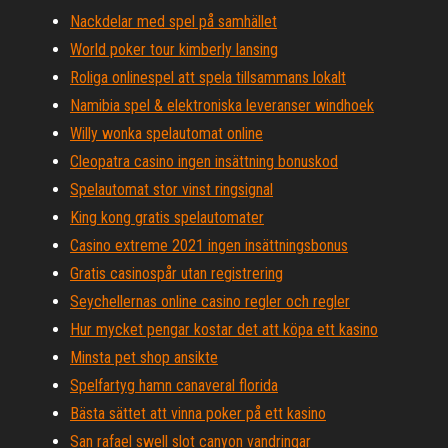
Nackdelar med spel på samhället
World poker tour kimberly lansing
Roliga onlinespel att spela tillsammans lokalt
Namibia spel & elektroniska leveranser windhoek
Willy wonka spelautomat online
Cleopatra casino ingen insättning bonuskod
Spelautomat stor vinst ringsignal
King kong gratis spelautomater
Casino extreme 2021 ingen insättningsbonus
Gratis casinospår utan registrering
Seychellernas online casino regler och regler
Hur mycket pengar kostar det att köpa ett kasino
Minsta pet shop ansikte
Spelfartyg hamn canaveral florida
Bästa sättet att vinna poker på ett kasino
San rafael swell slot canyon vandringar