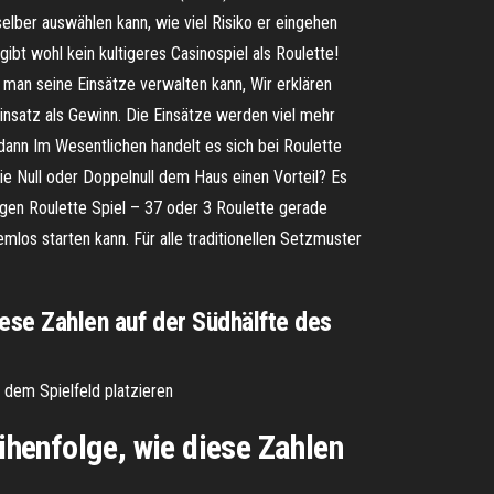
selber auswählen kann, wie viel Risiko er eingehen
gibt wohl kein kultigeres Casinospiel als Roulette!
 man seine Einsätze verwalten kann, Wir erklären
insatz als Gewinn. Die Einsätze werden viel mehr
 dann Im Wesentlichen handelt es sich bei Roulette
die Null oder Doppelnull dem Haus einen Vorteil? Es
igen Roulette Spiel – 37 oder 3 Roulette gerade
emlos starten kann. Für alle traditionellen Setzmuster
iese Zahlen auf der Südhälfte des
f dem Spielfeld platzieren
eihenfolge, wie diese Zahlen