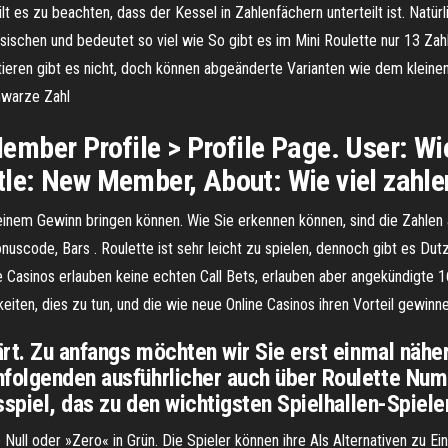
t es zu beachten, dass der Kessel in Zahlenfächern unterteilt ist. Natürl
ösischen und bedeutet so viel wie So gibt es im Mini Roulette nur 13 Zah
ntieren gibt es nicht, doch können abgeänderte Varianten wie dem klein
chwarze Zahl
ber Profile > Profile Page. User: Wie 
itle: New Member, About: Wie viel zahle
 einem Gewinn bringen können. Wie Sie erkennen können, sind die Zahlen 
scode, Bars . Roulette ist sehr leicht zu spielen, dennoch gibt es Dutz
e Casinos erlauben keine echten Call Bets, erlauben aber angekündigte 1
keiten, dies zu tun, und die wie neue Online Casinos ihren Vorteil gewin
lärt. Zu anfangs möchten wir Sie erst einmal nähe
hfolgenden ausführlicher auch über Roulette Nu
ksspiel, das zu den wichtigsten Spielhallen-Spiel
ull oder »Zero« in Grün. Die Spieler können ihre Als Alternativen zu Eins