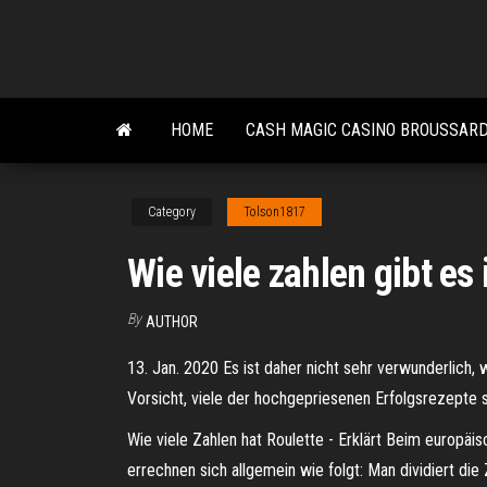
Skip
to
the
content
HOME
CASH MAGIC CASINO BROUSSARD
Category
Tolson1817
Wie viele zahlen gibt es 
By
AUTHOR
13. Jan. 2020 Es ist daher nicht sehr verwunderlich,
Vorsicht, viele der hochgepriesenen Erfolgsrezepte 
Wie viele Zahlen hat Roulette - Erklärt Beim europäi
errechnen sich allgemein wie folgt: Man dividiert di