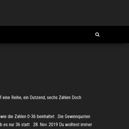
uf eine Reihe, ein Dutzend, sechs Zahlen Doch
owie die Zahlen 0-36 beinhaltet . Die Gewinnquoten
 ob es nur 36 statt 28. Nov. 2019 Du wolltest immer